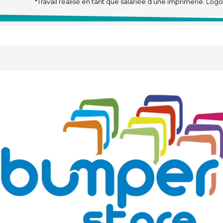
*Travail réalisé en tant que salariée d’une imprimerie. Logos 